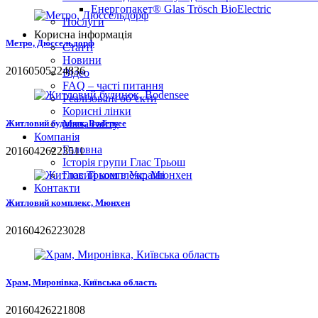
Енергопакет® Glas Trösch BioElectric
Послуги
Корисна інформація
Метро, Дюссельдорф
Статті
Новини
20160505224836
Відео
FAQ – часті питання
Реалізовані об’єкти
Корисні лінки
Житловий будинок, Bodensee
Мапа сайту
Компанія
Головна
20160426223511
Історія групи Глас Трьош
Глас Трьош в Україні
Контакти
Житловий комплекс, Мюнхен
20160426223028
Храм, Миронівка, Київська область
20160426221808