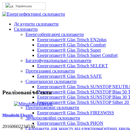
Українська
Де купити склопакети
Склопакети
Енергозберігаючі склопакети
Енергопакет® Glas Trösch EN2plus
Енергопакет® Glas Trösch Comfort
Енергопакет® Glas Trösch Super
Енергопакет® Glas Trösch Super Comfort
Багатофункціональні склопакети
Енергопакет® Glas Trösch SELEKT
Протизламні склопакети
Енергопакет® Glas Trösch SAFE
Сонцезахисні склопакети
Енергопакет® Glas Trösch SUNSTOP NEUTRA
Реалізовані об’єкти
Енергопакет® Glas Trösch SUNSTOP Blau 50 
Енергопакет® Glas Trösch SUNSTOP Blau 30 
Енергопакет® Glas Trösch SUNSTOP Silber 20
Протипожежні склопакети
Енергопакет® Glas Trösch FIRESWISS
Mitsubishi Electric
Звукоізоляційні склопакети
Енергопакет® Glas Trösch PHON
20160602234536
Склопакети для захисту від електромагнітних хвиль